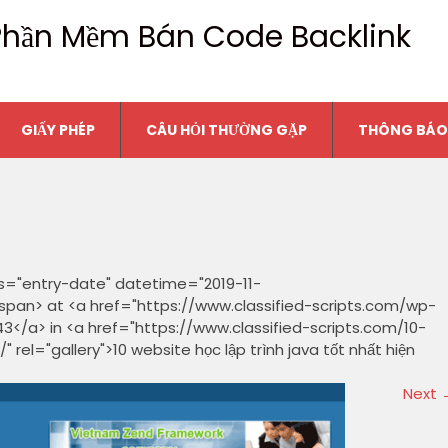
n Phần Mềm Bán Code Backlink
GIẤY PHÉP
CÂU HỎI THƯỜNG GẶP
THÔNG BÁO
s="entry-date" datetime="2019-11-
span> at <a href="https://www.classified-scripts.com/wp-
3</a> in <a href="https://www.classified-scripts.com/10-
el="gallery">10 website học lập trình java tốt nhất hiện
Next