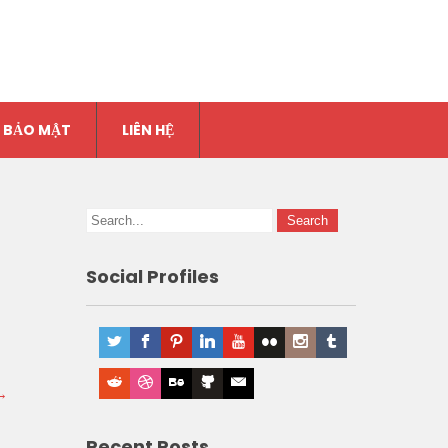
 BẢO MẬT
LIÊN HỆ
Social Profiles
→
Recent Posts