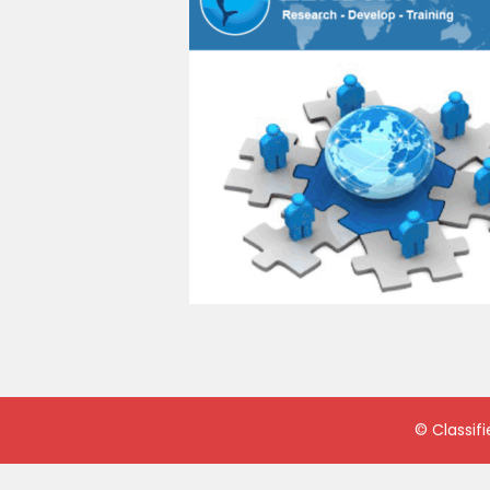
©
Classif