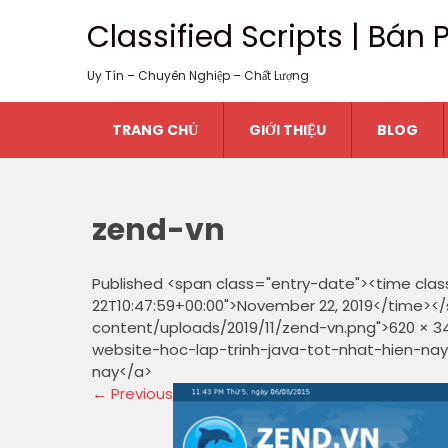
Classified Scripts | Bá
Uy Tín – Chuyên Nghiệp – Chất Lượng
TRANG CHỦ
GIỚI THIỆU
BLOG
zend-vn
Published <span class="entry-date"><time clas
22T10:47:59+00:00">November 22, 2019</time></
content/uploads/2019/11/zend-vn.png">620 × 34
website-hoc-lap-trinh-java-tot-nhat-hien-nay/" r
nay</a>
←
Previous