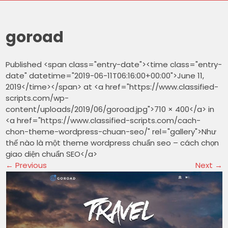
goroad
Published <span class="entry-date"><time class="entry-
date" datetime="2019-06-11T06:16:00+00:00">June 11,
2019</time></span> at <a href="https://www.classified-
scripts.com/wp-
content/uploads/2019/06/goroad.jpg">710 × 400</a> in
<a href="https://www.classified-scripts.com/cach-
chon-theme-wordpress-chuan-seo/" rel="gallery">Như
thế nào là một theme wordpress chuẩn seo – cách chọn
giao diện chuẩn SEO</a>
←
Previous
Next
→