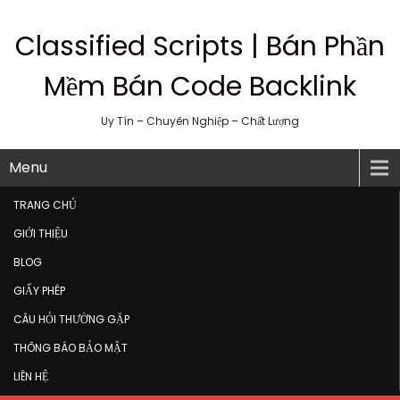
Classified Scripts | Bán Phần
Mềm Bán Code Backlink
Uy Tín – Chuyên Nghiệp – Chất Lượng
Menu
TRANG CHỦ
GIỚI THIỆU
BLOG
GIẤY PHÉP
CÂU HỎI THƯỜNG GẶP
THÔNG BÁO BẢO MẬT
LIÊN HỆ