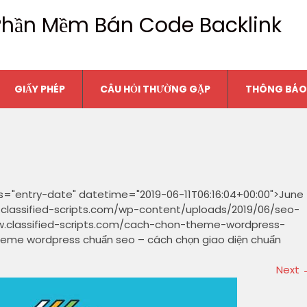
n Phần Mềm Bán Code Backlink
GIẤY PHÉP
CÂU HỎI THƯỜNG GẶP
THÔNG BÁO
s="entry-date" datetime="2019-06-11T06:16:04+00:00">June
w.classified-scripts.com/wp-content/uploads/2019/06/seo-
www.classified-scripts.com/cach-chon-theme-wordpress-
theme wordpress chuẩn seo – cách chọn giao diện chuẩn
Next