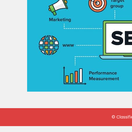
©
Classif