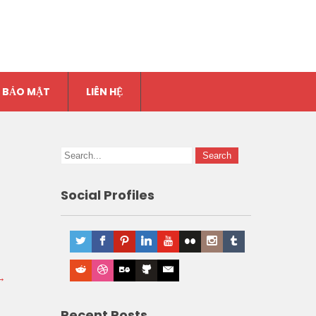
 BẢO MẬT
LIÊN HỆ
Social Profiles
→
Recent Posts