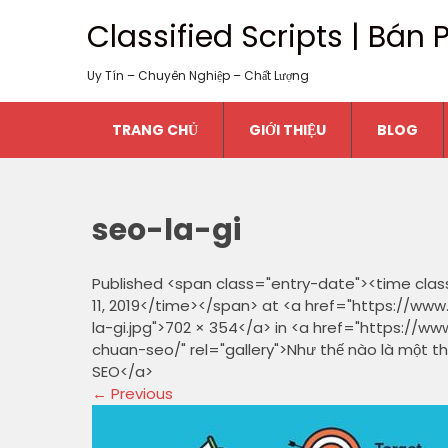
Classified Scripts | Bá
Uy Tín – Chuyên Nghiệp – Chất Lượng
TRANG CHỦ
GIỚI THIỆU
BLOG
seo-la-gi
Published <span class="entry-date"><time clas
11, 2019</time></span> at <a href="https://ww
la-gi.jpg">702 × 354</a> in <a href="https://
chuan-seo/" rel="gallery">Như thế nào là một 
SEO</a>
←
Previous