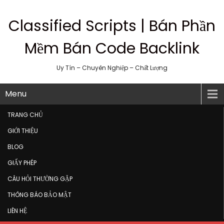
Classified Scripts | Bán Phần
Mềm Bán Code Backlink
Uy Tín – Chuyên Nghiệp – Chất Lượng
Menu
TRANG CHỦ
GIỚI THIỆU
BLOG
GIẤY PHÉP
CÂU HỎI THƯỜNG GẶP
THÔNG BÁO BẢO MẬT
LIÊN HỆ