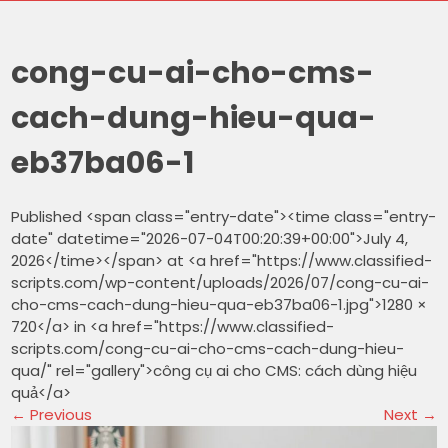
cong-cu-ai-cho-cms-
cach-dung-hieu-qua-
eb37ba06-1
Published <span class="entry-date"><time class="entry-
date" datetime="2026-07-04T00:20:39+00:00">July 4,
2026</time></span> at <a href="https://www.classified-
scripts.com/wp-content/uploads/2026/07/cong-cu-ai-
cho-cms-cach-dung-hieu-qua-eb37ba06-1.jpg">1280 ×
720</a> in <a href="https://www.classified-
scripts.com/cong-cu-ai-cho-cms-cach-dung-hieu-
qua/" rel="gallery">công cụ ai cho CMS: cách dùng hiệu
quả</a>
←
Previous
Next
→