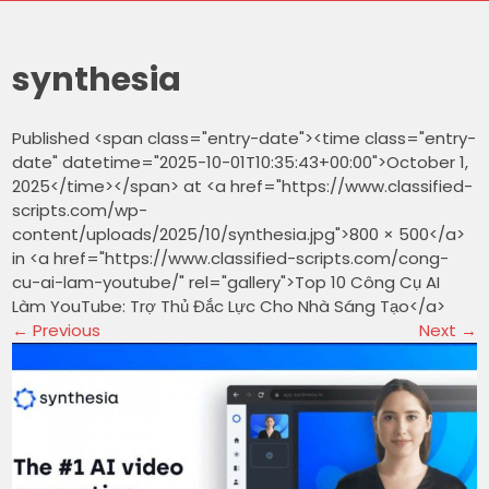
synthesia
Published <span class="entry-date"><time class="entry-
date" datetime="2025-10-01T10:35:43+00:00">October 1,
2025</time></span> at <a href="https://www.classified-
scripts.com/wp-
content/uploads/2025/10/synthesia.jpg">800 × 500</a>
in <a href="https://www.classified-scripts.com/cong-
cu-ai-lam-youtube/" rel="gallery">Top 10 Công Cụ AI
Làm YouTube: Trợ Thủ Đắc Lực Cho Nhà Sáng Tạo</a>
←
Previous
Next
→