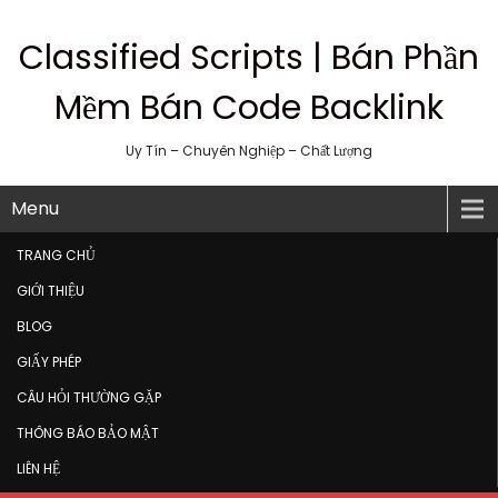
Classified Scripts | Bán Phần
Mềm Bán Code Backlink
Uy Tín – Chuyên Nghiệp – Chất Lượng
Menu
TRANG CHỦ
GIỚI THIỆU
BLOG
GIẤY PHÉP
CÂU HỎI THƯỜNG GẶP
THÔNG BÁO BẢO MẬT
LIÊN HỆ