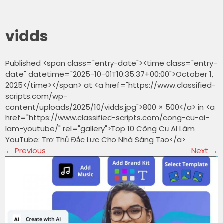
vidds
Published <span class="entry-date"><time class="entry-
date" datetime="2025-10-01T10:35:37+00:00">October 1,
2025</time></span> at <a href="https://www.classified-
scripts.com/wp-
content/uploads/2025/10/vidds.jpg">800 × 500</a> in <a
href="https://www.classified-scripts.com/cong-cu-ai-
lam-youtube/" rel="gallery">Top 10 Công Cụ AI Làm
YouTube: Trợ Thủ Đắc Lực Cho Nhà Sáng Tạo</a>
←
Previous
Next
→