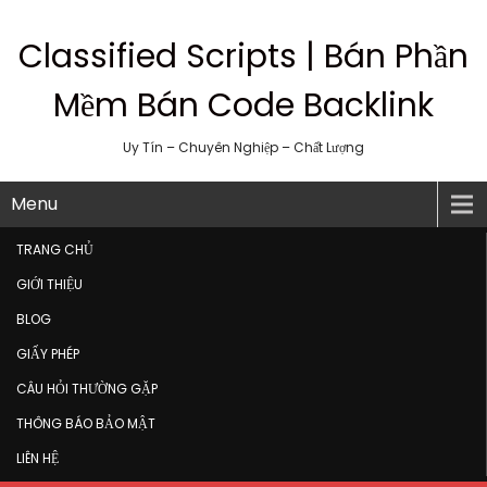
Classified Scripts | Bán Phần
Mềm Bán Code Backlink
Uy Tín – Chuyên Nghiệp – Chất Lượng
Menu
TRANG CHỦ
GIỚI THIỆU
BLOG
GIẤY PHÉP
CÂU HỎI THƯỜNG GẶP
THÔNG BÁO BẢO MẬT
LIÊN HỆ