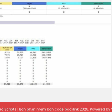
ied Scripts | Bán phần mềm bán code backlink
2026. Powered by 