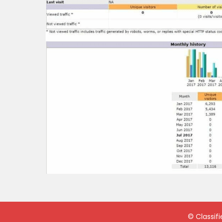
©
Classif