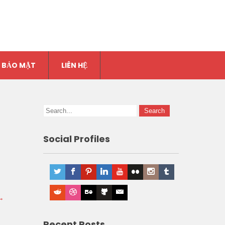
 BẢO MẬT
LIÊN HỆ
Social Profiles
→
Recent Posts