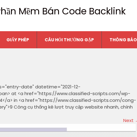
n Phần Mềm Bán Code Backlink
GIẤY PHÉP
CÂU HỎI THƯỜNG GẶP
THÔNG BÁO
ss="entry-date" datetime="2021-12-
span> at <a href="https://www.classified-scripts.com/wp-
</a> in <a href="https://www.classified-scripts.com/cong-
ry">9 Công cụ thống kê lượt truy cập website nhanh, chính
Next