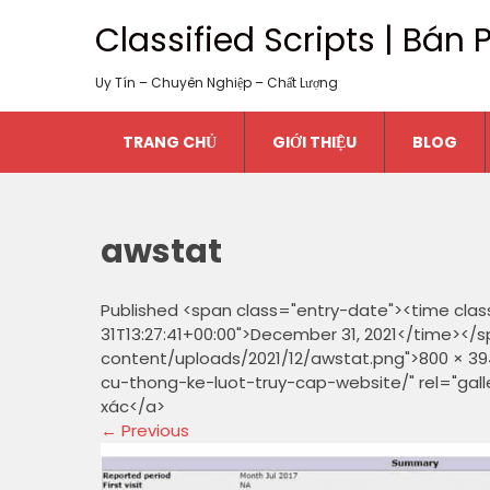
Classified Scripts | Bá
Uy Tín – Chuyên Nghiệp – Chất Lượng
TRANG CHỦ
GIỚI THIỆU
BLOG
awstat
Published <span class="entry-date"><time cla
31T13:27:41+00:00">December 31, 2021</time></
content/uploads/2021/12/awstat.png">800 × 394
cu-thong-ke-luot-truy-cap-website/" rel="galle
xác</a>
←
Previous