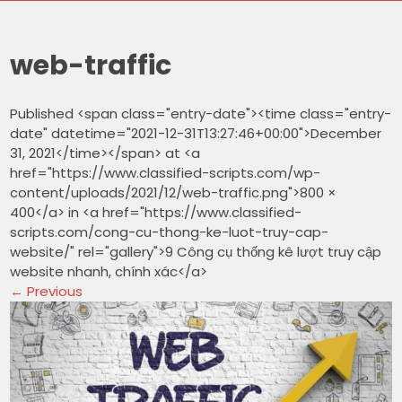
web-traffic
Published <span class="entry-date"><time class="entry-
date" datetime="2021-12-31T13:27:46+00:00">December
31, 2021</time></span> at <a
href="https://www.classified-scripts.com/wp-
content/uploads/2021/12/web-traffic.png">800 ×
400</a> in <a href="https://www.classified-
scripts.com/cong-cu-thong-ke-luot-truy-cap-
website/" rel="gallery">9 Công cụ thống kê lượt truy cập
website nhanh, chính xác</a>
←
Previous