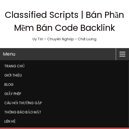
Classified Scripts | Bán Phần
Mềm Bán Code Backlink
Uy Tín – Chuyên Nghiệp – Chất Lượng
Menu
TRANG CHỦ
GIỚI THIỆU
BLOG
GIẤY PHÉP
CÂU HỎI THƯỜNG GẶP
THÔNG BÁO BẢO MẬT
LIÊN HỆ