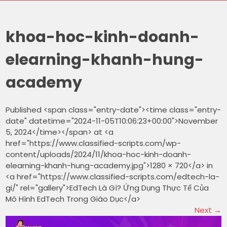
khoa-hoc-kinh-doanh-
elearning-khanh-hung-
academy
Published <span class="entry-date"><time class="entry-
date" datetime="2024-11-05T10:06:23+00:00">November
5, 2024</time></span> at <a
href="https://www.classified-scripts.com/wp-
content/uploads/2024/11/khoa-hoc-kinh-doanh-
elearning-khanh-hung-academy.jpg">1280 × 720</a> in
<a href="https://www.classified-scripts.com/edtech-la-
gi/" rel="gallery">EdTech Là Gì? Ứng Dụng Thực Tế Của
Mô Hình EdTech Trong Giáo Dục</a>
Next
→