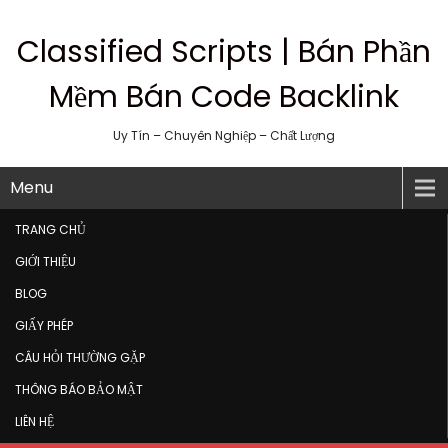
Classified Scripts | Bán Phần
Mềm Bán Code Backlink
Uy Tín – Chuyên Nghiệp – Chất Lượng
Menu
TRANG CHỦ
GIỚI THIỆU
BLOG
GIẤY PHÉP
CÂU HỎI THƯỜNG GẶP
THÔNG BÁO BẢO MẬT
LIÊN HỆ