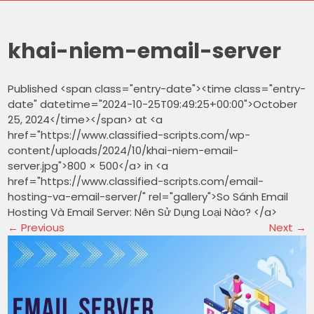
khai-niem-email-server
Published <span class="entry-date"><time class="entry-
date" datetime="2024-10-25T09:49:25+00:00">October
25, 2024</time></span> at <a
href="https://www.classified-scripts.com/wp-
content/uploads/2024/10/khai-niem-email-
server.jpg">800 × 500</a> in <a
href="https://www.classified-scripts.com/email-
hosting-va-email-server/" rel="gallery">So Sánh Email
Hosting Và Email Server: Nên Sử Dụng Loại Nào? </a>
←
Previous
Next
→