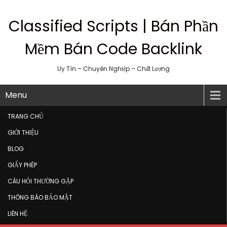
Classified Scripts | Bán Phần
Mềm Bán Code Backlink
Uy Tín – Chuyên Nghiệp – Chất Lượng
Menu
TRANG CHỦ
GIỚI THIỆU
BLOG
GIẤY PHÉP
CÂU HỎI THƯỜNG GẶP
THÔNG BÁO BẢO MẬT
LIÊN HỆ