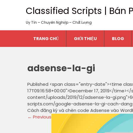
Classified Scripts | Bá
Uy Tín – Chuyên Nghiệp – Chất Lượng
TRANG CHỦ
GIỚI THIỆU
BLOG
adsense-la-gi
Published <span class="entry-date"><time cla
17T09:16:58+00:00">December 17, 2019</time></
content/uploads/2019/12/adsense-la-gi.png">668
scripts.com/google-adsense-la-gi-cach-dang-k
Cách đăng ký và chèn code Adsense vào Word
←
Previous