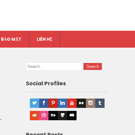
 BẢO MẬT
LIÊN HỆ
Social Profiles
→
Recent Posts