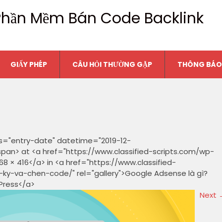
n Phần Mềm Bán Code Backlink
GIẤY PHÉP
CÂU HỎI THƯỜNG GẶP
THÔNG BÁO
ss="entry-date" datetime="2019-12-
span> at <a href="https://www.classified-scripts.com/wp-
 × 416</a> in <a href="https://www.classified-
y-va-chen-code/" rel="gallery">Google Adsense là gì?
Press</a>
Next