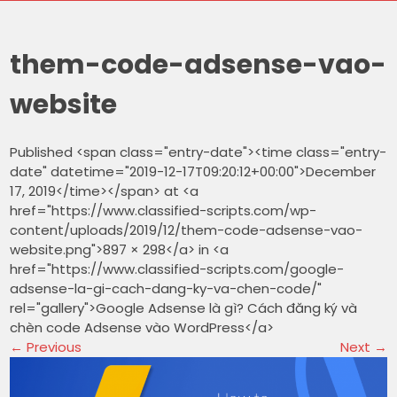
them-code-adsense-vao-
website
Published <span class="entry-date"><time class="entry-
date" datetime="2019-12-17T09:20:12+00:00">December
17, 2019</time></span> at <a
href="https://www.classified-scripts.com/wp-
content/uploads/2019/12/them-code-adsense-vao-
website.png">897 × 298</a> in <a
href="https://www.classified-scripts.com/google-
adsense-la-gi-cach-dang-ky-va-chen-code/"
rel="gallery">Google Adsense là gì? Cách đăng ký và
chèn code Adsense vào WordPress</a>
←
Previous
Next
→