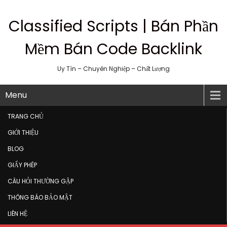
Classified Scripts | Bán Phần
Mềm Bán Code Backlink
Uy Tín – Chuyên Nghiệp – Chất Lượng
Menu
TRANG CHỦ
GIỚI THIỆU
BLOG
GIẤY PHÉP
CÂU HỎI THƯỜNG GẶP
THÔNG BÁO BẢO MẬT
LIÊN HỆ