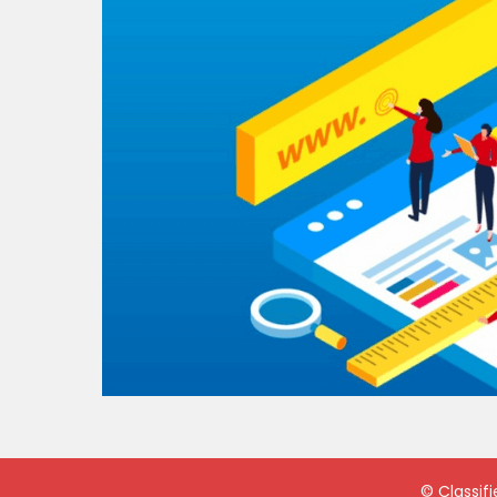
©
Classif