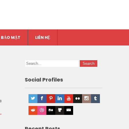
 BẢO MẬT
LIÊN HỆ
Social Profiles
a
→
Recent Posts