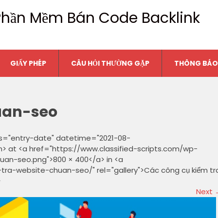
n Phần Mềm Bán Code Backlink
GIẤY PHÉP
CÂU HỎI THƯỜNG GẶP
THÔNG BÁO
uan-seo
ss="entry-date" datetime="2021-08-
n> at <a href="https://www.classified-scripts.com/wp-
uan-seo.png">800 × 400</a> in <a
-tra-website-chuan-seo/" rel="gallery">Các công cụ kiểm tr
>
Next