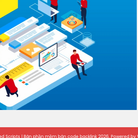
ied Scripts | Bán phần mềm bán code backlink
2026. Powered by 