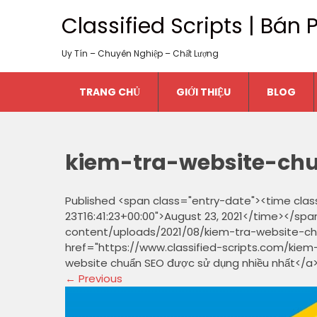
Classified Scripts | Bá
Uy Tín – Chuyên Nghiệp – Chất Lượng
TRANG CHỦ
GIỚI THIỆU
BLOG
kiem-tra-website-ch
Published <span class="entry-date"><time cla
23T16:41:23+00:00">August 23, 2021</time></spa
content/uploads/2021/08/kiem-tra-website-ch
href="https://www.classified-scripts.com/kiem
website chuẩn SEO được sử dụng nhiều nhất</a
←
Previous