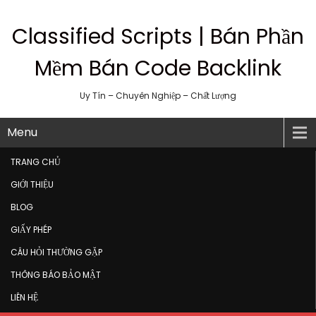
Classified Scripts | Bán Phần
Mềm Bán Code Backlink
Uy Tín – Chuyên Nghiệp – Chất Lượng
Menu
TRANG CHỦ
GIỚI THIỆU
BLOG
GIẤY PHÉP
CÂU HỎI THƯỜNG GẶP
THÔNG BÁO BẢO MẬT
LIÊN HỆ