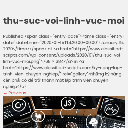
thu-suc-voi-linh-vuc-moi
Published <span class="entry-date"><time class="entry-
date" datetime="2020-01-15T14:20:00+00:00">January 15,
2020</time></span> at <a href="https://www.classified-
scripts.com/wp-content/uploads/2020/01/thu-suc-voi-
linh-vuc-moi.png">768 × 384</a> in <a
href="https://www.classified-scripts.com/ky-nang-lap-
trinh-vien-chuyen-nghiep/" rel="gallery">Những kỹ năng
cần phải có để trở thành một lập trình viên chuyên
nghiệp</a>
←
Previous