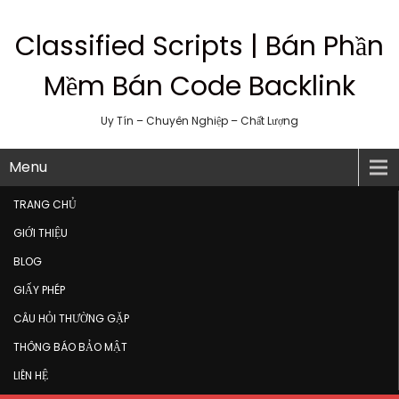
Classified Scripts | Bán Phần
Mềm Bán Code Backlink
Uy Tín – Chuyên Nghiệp – Chất Lượng
Menu
TRANG CHỦ
GIỚI THIỆU
BLOG
GIẤY PHÉP
CÂU HỎI THƯỜNG GẶP
THÔNG BÁO BẢO MẬT
LIÊN HỆ