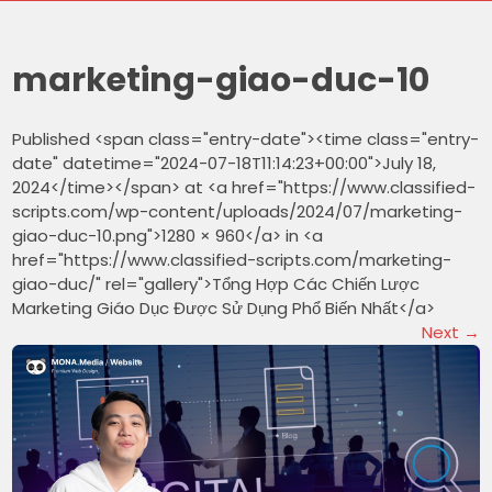
marketing-giao-duc-10
Published <span class="entry-date"><time class="entry-
date" datetime="2024-07-18T11:14:23+00:00">July 18,
2024</time></span> at <a href="https://www.classified-
scripts.com/wp-content/uploads/2024/07/marketing-
giao-duc-10.png">1280 × 960</a> in <a
href="https://www.classified-scripts.com/marketing-
giao-duc/" rel="gallery">Tổng Hợp Các Chiến Lược
Marketing Giáo Dục Được Sử Dụng Phổ Biến Nhất</a>
Next
→