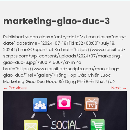
marketing-giao-duc-3
Published <span class="entry-date"><time class="entry-
date" datetime="2024-07-18T11:14:32+00:00">July 18,
2024</time></span> at <a href="https://www.classified-
scripts.com/wp-content/uploads/2024/07/marketing-
giao-duc-3.jpg">800 × 500</a> in <a
href="https://www.classified-scripts.com/marketing-
giao-duc/" rel="gallery">Tổng Hợp Các Chiến Lược
Marketing Giáo Dục Được Sử Dụng Phổ Biến Nhất</a>
←
Previous
Next
→