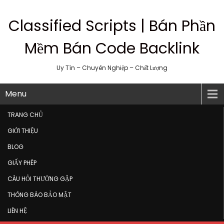
Classified Scripts | Bán Phần
Mềm Bán Code Backlink
Uy Tín – Chuyên Nghiệp – Chất Lượng
Menu
TRANG CHỦ
GIỚI THIỆU
BLOG
GIẤY PHÉP
CÂU HỎI THƯỜNG GẶP
THÔNG BÁO BẢO MẬT
LIÊN HỆ