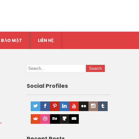
 BẢO MẬT
LIÊN HỆ
Social Profiles
→
Recent Posts