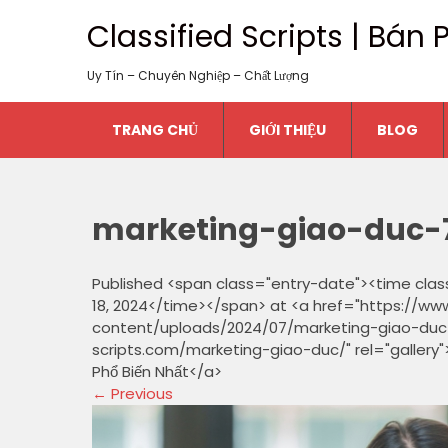
Classified Scripts | Bá
Uy Tín – Chuyên Nghiệp – Chất Lượng
TRANG CHỦ
GIỚI THIỆU
BLOG
marketing-giao-duc-
Published <span class="entry-date"><time clas
18, 2024</time></span> at <a href="https://ww
content/uploads/2024/07/marketing-giao-duc-7.
scripts.com/marketing-giao-duc/" rel="gallery
Phổ Biến Nhất</a>
←
Previous