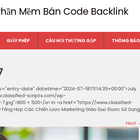
n Phần Mềm Bán Code Backlink
GIẤY PHÉP
CÂU HỎI THƯỜNG GẶP
THÔNG BÁO
7
s="entry-date" datetime="2024-07-18T11:14:35+00:00">July
w.classified-scripts.com/wp-
jpg">800 × 500</a> in <a href="https://www.classified-
">Tổng Hợp Các Chiến Lược Marketing Giáo Dục Được Sử Dụng
Next