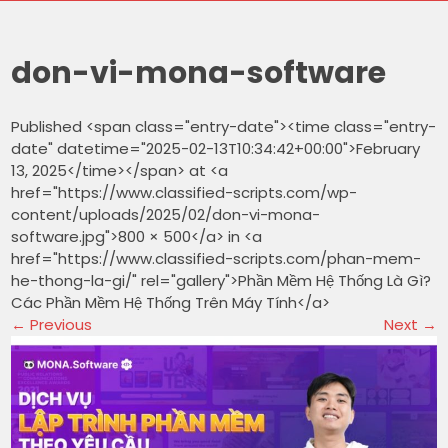
don-vi-mona-software
Published <span class="entry-date"><time class="entry-
date" datetime="2025-02-13T10:34:42+00:00">February
13, 2025</time></span> at <a
href="https://www.classified-scripts.com/wp-
content/uploads/2025/02/don-vi-mona-
software.jpg">800 × 500</a> in <a
href="https://www.classified-scripts.com/phan-mem-
he-thong-la-gi/" rel="gallery">Phần Mềm Hệ Thống Là Gì?
Các Phần Mềm Hệ Thống Trên Máy Tính</a>
←
Previous
Next
→