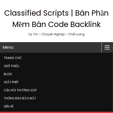
Classified Scripts | Bán Phần
Mềm Bán Code Backlink
Uy Tín – Chuyên Nghiệp – Chất Lượng
Menu
TRANG CHỦ
GIỚI THIỆU
BLOG
GIẤY PHÉP
CÂU HỎI THƯỜNG GẶP
THÔNG BÁO BẢO MẬT
LIÊN HỆ