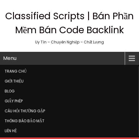
Classified Scripts | Bán Phần
Mềm Bán Code Backlink
Uy Tín – Chuyên Nghiệp – Chất Lượng
Menu
TRANG CHỦ
GIỚI THIỆU
BLOG
GIẤY PHÉP
CÂU HỎI THƯỜNG GẶP
THÔNG BÁO BẢO MẬT
LIÊN HỆ