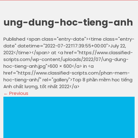
ung-dung-hoc-tieng-anh
Published <span class="entry-date"><time class="entry-
date" datetime="2022-07-22T17:39:55+00:00">July 22,
2022</time></span> at <a href="https://www.classified-
scripts.com/wp-content/uploads/2022/07/ung-dung-
hoc-tieng-anh.jpg">600 × 600</a> in <a
href="https://www.classified-scripts.com/phan-mem-
hoc-tieng-anh/" rel="gallery">Top 8 phần mềm học tiếng
Anh chất lượng, tốt nhất 2022</a>
←
Previous