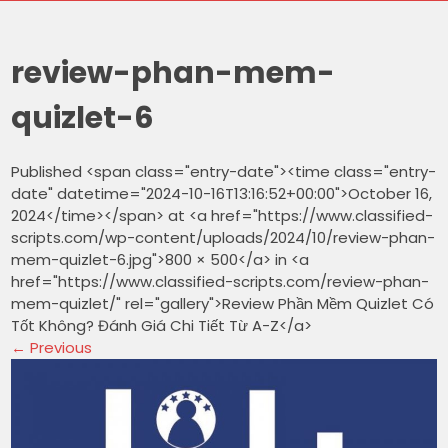
review-phan-mem-
quizlet-6
Published <span class="entry-date"><time class="entry-
date" datetime="2024-10-16T13:16:52+00:00">October 16,
2024</time></span> at <a href="https://www.classified-
scripts.com/wp-content/uploads/2024/10/review-phan-
mem-quizlet-6.jpg">800 × 500</a> in <a
href="https://www.classified-scripts.com/review-phan-
mem-quizlet/" rel="gallery">Review Phần Mềm Quizlet Có
Tốt Không? Đánh Giá Chi Tiết Từ A-Z</a>
←
Previous