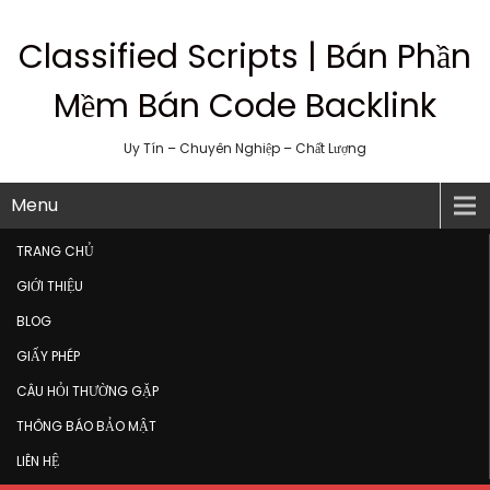
Classified Scripts | Bán Phần
Mềm Bán Code Backlink
Uy Tín – Chuyên Nghiệp – Chất Lượng
Menu
TRANG CHỦ
GIỚI THIỆU
BLOG
GIẤY PHÉP
CÂU HỎI THƯỜNG GẶP
THÔNG BÁO BẢO MẬT
LIÊN HỆ