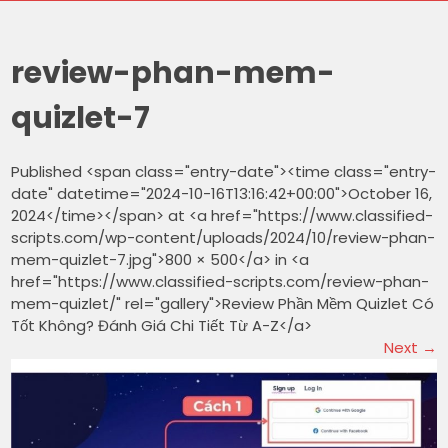
review-phan-mem-
quizlet-7
Published <span class="entry-date"><time class="entry-
date" datetime="2024-10-16T13:16:42+00:00">October 16,
2024</time></span> at <a href="https://www.classified-
scripts.com/wp-content/uploads/2024/10/review-phan-
mem-quizlet-7.jpg">800 × 500</a> in <a
href="https://www.classified-scripts.com/review-phan-
mem-quizlet/" rel="gallery">Review Phần Mềm Quizlet Có
Tốt Không? Đánh Giá Chi Tiết Từ A-Z</a>
Next
→