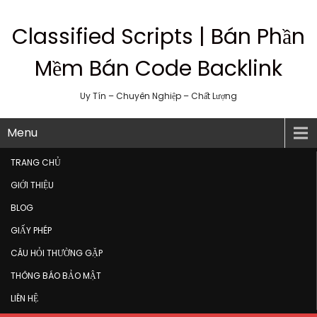
Classified Scripts | Bán Phần
Mềm Bán Code Backlink
Uy Tín – Chuyên Nghiệp – Chất Lượng
Menu
TRANG CHỦ
GIỚI THIỆU
BLOG
GIẤY PHÉP
CÂU HỎI THƯỜNG GẶP
THÔNG BÁO BẢO MẬT
LIÊN HỆ