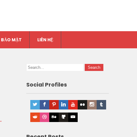
 BẢO MẬT
LIÊN HỆ
Social Profiles
→
Recent Posts