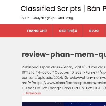
Classified Scripts | Bá
Uy Tín – Chuyên Nghiệp – Chất Lượng
TRANG CHỦ
GIỚI THIỆU
BLOG
review-phan-mem-qui
Published <span class="entry-date"><time cla
16T13:16:44+00:00">October 16, 2024</time></sp
content/uploads/2024/10/review-phan-mem-quiz
href="https://www.classified-scripts.com/revi
Quizlet Có Tốt Không? Đánh Giá Chi Tiết Từ A-Z
←
Previous