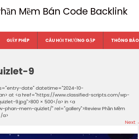
n Phần Mềm Bán Code Backlink
GIẤY PHÉP
CÂU HỎI THƯỜNG GẶP
THÔNG BÁO
zlet-9
ss="entry-date" datetime="2024-10-
an> at <a href="https://www.classified-scripts.com/wp-
let-9.jpg">800 × 500</a> in <a
ew-phan-mem-quizlet/" rel="gallery">Review Phần Mềm
</a>
Next