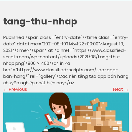
tang-thu-nhap
Published <span class="entry-date"><time class="entry-
date" datetime="2021-08-19T14:41:22+00:00">August 19,
2021</time></span> at <a href="https://www.classified-
scripts.com/wp-content/uploads/2021/08/tang-thu-
nhap.png">800 × 400</a> in <a
href="https://www.classified-scripts.com/tao-app-
ban-hang/" rel="gallery">Các nền tảng tạo app bán hàng
chuyên nghiệp nhất hiện nay</a>
←
Previous
Next
→