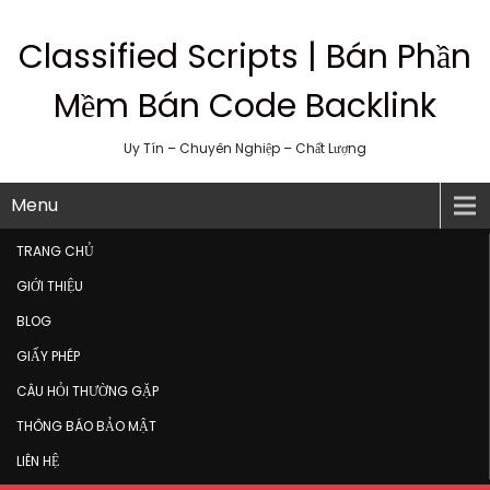
Classified Scripts | Bán Phần
Mềm Bán Code Backlink
Uy Tín – Chuyên Nghiệp – Chất Lượng
Menu
TRANG CHỦ
GIỚI THIỆU
BLOG
GIẤY PHÉP
CÂU HỎI THƯỜNG GẶP
THÔNG BÁO BẢO MẬT
LIÊN HỆ