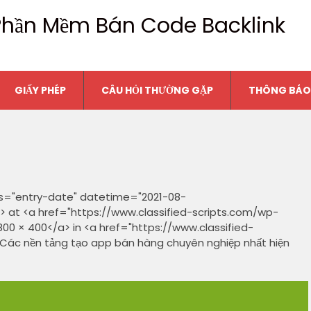
n Phần Mềm Bán Code Backlink
GIẤY PHÉP
CÂU HỎI THƯỜNG GẶP
THÔNG BÁO
ss="entry-date" datetime="2021-08-
n> at <a href="https://www.classified-scripts.com/wp-
0 × 400</a> in <a href="https://www.classified-
Các nền tảng tạo app bán hàng chuyên nghiệp nhất hiện