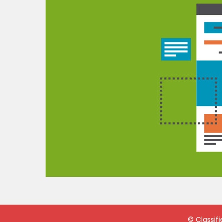
©
Classif