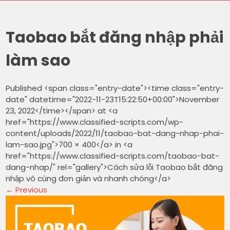
Taobao bắt đăng nhập phải
làm sao
Published <span class="entry-date"><time class="entry-
date" datetime="2022-11-23T15:22:50+00:00">November
23, 2022</time></span> at <a
href="https://www.classified-scripts.com/wp-
content/uploads/2022/11/taobao-bat-dang-nhap-phai-
lam-sao.jpg">700 × 400</a> in <a
href="https://www.classified-scripts.com/taobao-bat-
dang-nhap/" rel="gallery">Cách sửa lỗi Taobao bắt đăng
nhập vô cùng đơn giản và nhanh chóng</a>
←
Previous