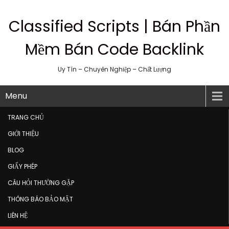
Classified Scripts | Bán Phần
Mềm Bán Code Backlink
Uy Tín – Chuyên Nghiệp – Chất Lượng
Menu
TRANG CHỦ
GIỚI THIỆU
BLOG
GIẤY PHÉP
CÂU HỎI THƯỜNG GẶP
THÔNG BÁO BẢO MẬT
LIÊN HỆ