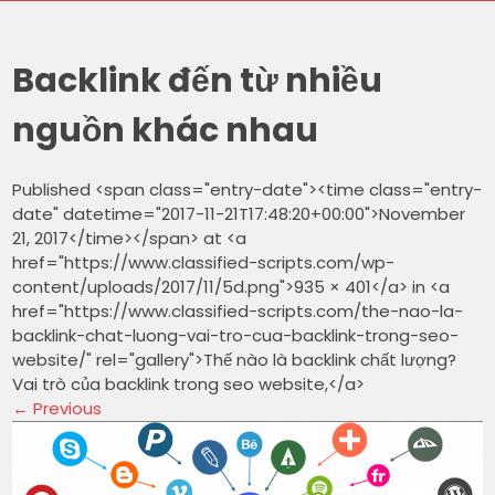
Backlink đến từ nhiều
nguồn khác nhau
Published <span class="entry-date"><time class="entry-
date" datetime="2017-11-21T17:48:20+00:00">November
21, 2017</time></span> at <a
href="https://www.classified-scripts.com/wp-
content/uploads/2017/11/5d.png">935 × 401</a> in <a
href="https://www.classified-scripts.com/the-nao-la-
backlink-chat-luong-vai-tro-cua-backlink-trong-seo-
website/" rel="gallery">Thế nào là backlink chất lượng?
Vai trò của backlink trong seo website,</a>
←
Previous