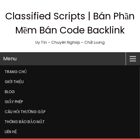
Classified Scripts | Bán Phần
Mềm Bán Code Backlink
Uy Tín – Chuyên Nghiệp – Chất Lượng
Menu
TRANG CHỦ
GIỚI THIỆU
BLOG
GIẤY PHÉP
CÂU HỎI THƯỜNG GẶP
THÔNG BÁO BẢO MẬT
LIÊN HỆ