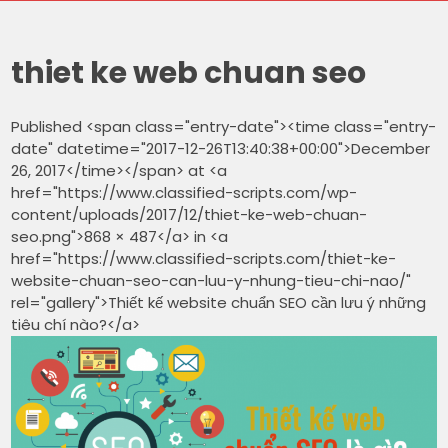
thiet ke web chuan seo
Published <span class="entry-date"><time class="entry-
date" datetime="2017-12-26T13:40:38+00:00">December
26, 2017</time></span> at <a
href="https://www.classified-scripts.com/wp-
content/uploads/2017/12/thiet-ke-web-chuan-
seo.png">868 × 487</a> in <a
href="https://www.classified-scripts.com/thiet-ke-
website-chuan-seo-can-luu-y-nhung-tieu-chi-nao/"
rel="gallery">Thiết kế website chuẩn SEO cần lưu ý những
tiêu chí nào?</a>