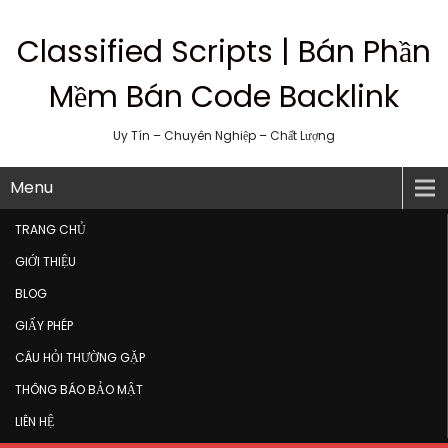
Classified Scripts | Bán Phần
Mềm Bán Code Backlink
Uy Tín – Chuyên Nghiệp – Chất Lượng
Menu
TRANG CHỦ
GIỚI THIỆU
BLOG
GIẤY PHÉP
CÂU HỎI THƯỜNG GẶP
THÔNG BÁO BẢO MẬT
LIÊN HỆ