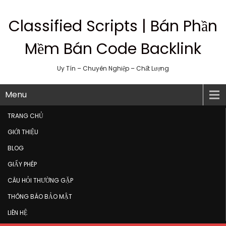
Classified Scripts | Bán Phần
Mềm Bán Code Backlink
Uy Tín – Chuyên Nghiệp – Chất Lượng
Menu
TRANG CHỦ
GIỚI THIỆU
BLOG
GIẤY PHÉP
CÂU HỎI THƯỜNG GẶP
THÔNG BÁO BẢO MẬT
LIÊN HỆ