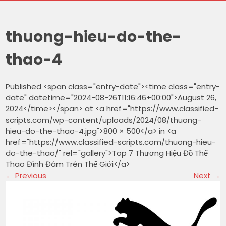
thuong-hieu-do-the-
thao-4
Published <span class="entry-date"><time class="entry-
date" datetime="2024-08-26T11:16:46+00:00">August 26,
2024</time></span> at <a href="https://www.classified-
scripts.com/wp-content/uploads/2024/08/thuong-
hieu-do-the-thao-4.jpg">800 × 500</a> in <a
href="https://www.classified-scripts.com/thuong-hieu-
do-the-thao/" rel="gallery">Top 7 Thương Hiệu Đồ Thể
Thao Đình Đám Trên Thế Giới</a>
←
Previous
Next
→