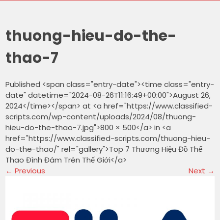
thuong-hieu-do-the-
thao-7
Published <span class="entry-date"><time class="entry-
date" datetime="2024-08-26T11:16:49+00:00">August 26,
2024</time></span> at <a href="https://www.classified-
scripts.com/wp-content/uploads/2024/08/thuong-
hieu-do-the-thao-7.jpg">800 × 500</a> in <a
href="https://www.classified-scripts.com/thuong-hieu-
do-the-thao/" rel="gallery">Top 7 Thương Hiệu Đồ Thể
Thao Đình Đám Trên Thế Giới</a>
←
Previous
Next
→