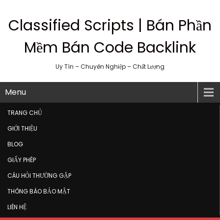
Classified Scripts | Bán Phần
Mềm Bán Code Backlink
Uy Tín – Chuyên Nghiệp – Chất Lượng
Menu
TRANG CHỦ
GIỚI THIỆU
BLOG
GIẤY PHÉP
CÂU HỎI THƯỜNG GẶP
THÔNG BÁO BẢO MẬT
LIÊN HỆ