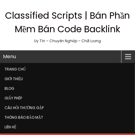
Classified Scripts | Bán Phần
Mềm Bán Code Backlink
Uy Tín – Chuyên Nghiệp – Chất Lượng
Menu
TRANG CHỦ
GIỚI THIỆU
BLOG
GIẤY PHÉP
CÂU HỎI THƯỜNG GẶP
THÔNG BÁO BẢO MẬT
LIÊN HỆ