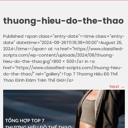
thuong-hieu-do-the-thao
Published <span class="entry-date"><time class="entry-
date" datetime="2024-08-26T11:16:38+00:00">August 26,
2024</time></span> at <a href="https://www.classified-
scripts.com/wp-content/uploads/2024/08/thuong-
hieu-do-the-thao.jpg">800 × 500</a> in <a
href="https://www.classified-scripts.com/thuong-hieu-
do-the-thao/" rel="gallery">Top 7 Thương Hiệu Đồ Thể
Thao Đình Đám Trên Thế Giới</a>
Next
→