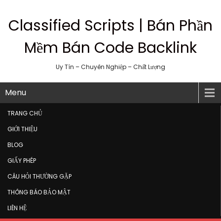
Classified Scripts | Bán Phần
Mềm Bán Code Backlink
Uy Tín – Chuyên Nghiệp – Chất Lượng
Menu
TRANG CHỦ
GIỚI THIỆU
BLOG
GIẤY PHÉP
CÂU HỎI THƯỜNG GẶP
THÔNG BÁO BẢO MẬT
LIÊN HỆ