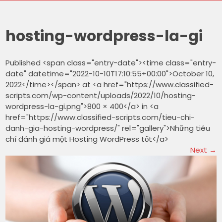
hosting-wordpress-la-gi
Published <span class="entry-date"><time class="entry-
date" datetime="2022-10-10T17:10:55+00:00">October 10,
2022</time></span> at <a href="https://www.classified-
scripts.com/wp-content/uploads/2022/10/hosting-
wordpress-la-gi.png">800 × 400</a> in <a
href="https://www.classified-scripts.com/tieu-chi-
danh-gia-hosting-wordpress/" rel="gallery">Những tiêu
chí đánh giá một Hosting WordPress tốt</a>
Next
→