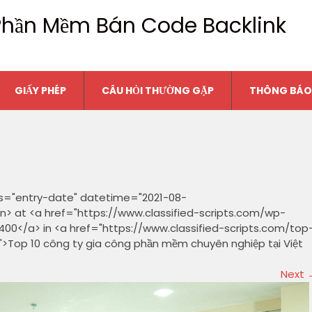
n Phần Mềm Bán Code Backlink
GIẤY PHÉP
CÂU HỎI THƯỜNG GẶP
THÔNG BÁO
ss="entry-date" datetime="2021-08-
n> at <a href="https://www.classified-scripts.com/wp-
00</a> in <a href="https://www.classified-scripts.com/top
Top 10 công ty gia công phần mềm chuyên nghiệp tại Việt
Next