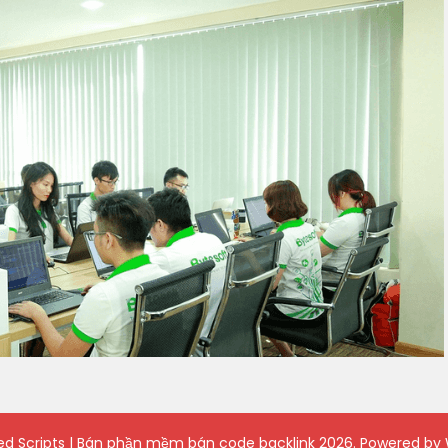
ied Scripts | Bán phần mềm bán code backlink
2026. Powered by 