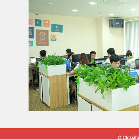
©
Classif