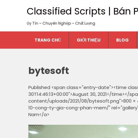
Classified Scripts | Bá
Uy Tín – Chuyên Nghiệp – Chất Lượng
TRANG CHỦ
GIỚI THIỆU
BLOG
bytesoft
Published <span class="entry-date"><time cla
30T14:46:13+00:00">August 30, 2021</time></spa
content/uploads/2021/08/bytesoft.png">800 × 4
10-cong-ty-gia-cong-phan-mem/" rel="gallery">
Nam</a>