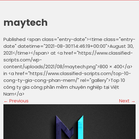
maytech
Published <span class="entry-date"><time class="entry-
date" datetime="2021-08-30T14:46:19+00:00">August 30,
2021</time></span> at <a href="https://www.classified-
scripts.com/wp-
content/uploads/2021/08/maytech.png">800 × 400</a>
in <a href="https://www.classified-scripts.com/top-10-
cong-ty-gia-cong-phan-mem/" rel="gallery">Top 10
công ty gia công phần mềm chuyên nghiệp tại Việt
Nam</a>
←
Previous
Next
→