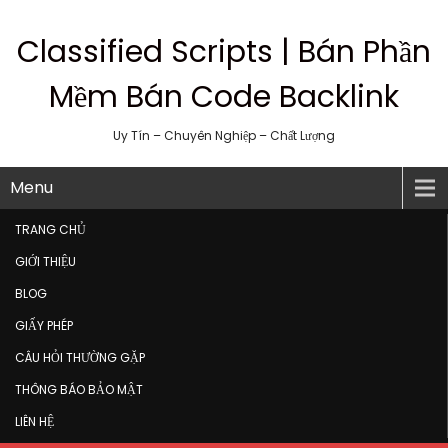
Classified Scripts | Bán Phần
Mềm Bán Code Backlink
Uy Tín – Chuyên Nghiệp – Chất Lượng
Menu
TRANG CHỦ
GIỚI THIỆU
BLOG
GIẤY PHÉP
CÂU HỎI THƯỜNG GẶP
THÔNG BÁO BẢO MẬT
LIÊN HỆ