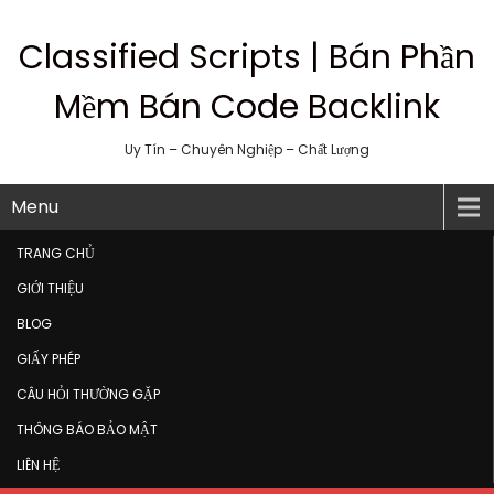
Classified Scripts | Bán Phần
Mềm Bán Code Backlink
Uy Tín – Chuyên Nghiệp – Chất Lượng
Menu
TRANG CHỦ
GIỚI THIỆU
BLOG
GIẤY PHÉP
CÂU HỎI THƯỜNG GẶP
THÔNG BÁO BẢO MẬT
LIÊN HỆ