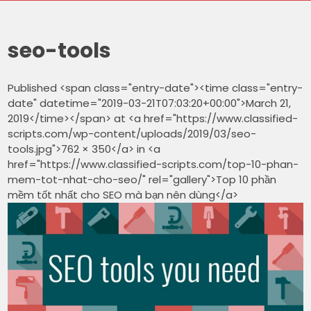
seo-tools
Published <span class="entry-date"><time class="entry-
date" datetime="2019-03-21T07:03:20+00:00">March 21,
2019</time></span> at <a href="https://www.classified-
scripts.com/wp-content/uploads/2019/03/seo-
tools.jpg">762 × 350</a> in <a
href="https://www.classified-scripts.com/top-10-phan-
mem-tot-nhat-cho-seo/" rel="gallery">Top 10 phần
mềm tốt nhất cho SEO mà bạn nên dùng</a>