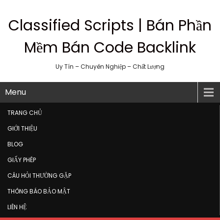
Classified Scripts | Bán Phần
Mềm Bán Code Backlink
Uy Tín – Chuyên Nghiệp – Chất Lượng
Menu
TRANG CHỦ
GIỚI THIỆU
BLOG
GIẤY PHÉP
CÂU HỎI THƯỜNG GẶP
THÔNG BÁO BẢO MẬT
LIÊN HỆ