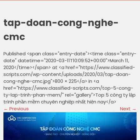
tap-doan-cong-nghe-
cmc
Published <span class="entry-date"><time class="entry-
date" datetime="2020-03-11T10:09:52+00:00">March 11,
2020</time></span> at <a href="https://www.classified-
scripts.com/wp-content/uploads/2020/03/tap-doan-
cong-nghe-cmc.jpg">800 × 225</a> in <a
href="https://www.classified-scripts.com/top-5-cong-
ty-lap-trinh-phan-mem/" rel="gallery">Top 5 công ty lập
trình phần mềm chuyên nghiệp nhất hiện nay</a>
←
Previous
Next
→