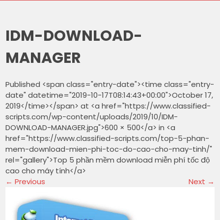
IDM-DOWNLOAD-
MANAGER
Published <span class="entry-date"><time class="entry-
date" datetime="2019-10-17T08:14:43+00:00">October 17,
2019</time></span> at <a href="https://www.classified-
scripts.com/wp-content/uploads/2019/10/IDM-
DOWNLOAD-MANAGER.jpg">600 × 500</a> in <a
href="https://www.classified-scripts.com/top-5-phan-
mem-download-mien-phi-toc-do-cao-cho-may-tinh/"
rel="gallery">Top 5 phần mềm download miễn phí tốc độ
cao cho máy tính</a>
←
Previous
Next
→