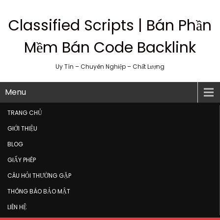
Classified Scripts | Bán Phần
Mềm Bán Code Backlink
Uy Tín – Chuyên Nghiệp – Chất Lượng
Menu
TRANG CHỦ
GIỚI THIỆU
BLOG
GIẤY PHÉP
CÂU HỎI THƯỜNG GẶP
THÔNG BÁO BẢO MẬT
LIÊN HỆ