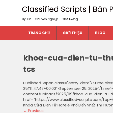
Classified Scripts | Bá
Uy Tín – Chuyên Nghiệp – Chất Lượng
TRANG CHỦ
GIỚI THIỆU
BLOG
khoa-cua-dien-tu-th
tcs
Published <span class="entry-date"><time cla
25T11:47:47+00:00">September 25, 2025</time><
content/uploads/2025/09/khoa-cua-dien-tu-thu
href="https://www.classified-scripts.com/top-
Khóa Cửa Điện Tử Hafele Phổ Biến Nhất Thị Trườ
←
Previous