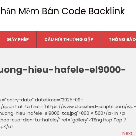
n Phần Mềm Bán Code Backlink
GIẤY PHÉP
CÂU HỎI THƯỜNG GẶP
THÔNG BÁO
uong-hieu-hafele-el9000-
ss="entry-date" datetime="2025-09-
/span> at <a href="https://www.classified-scripts.com/wp-
ong-hieu-hafele-el9000-tcs.jpg">800 × 500</a> in <a
khoa-cua-dien-tu-hafele/" rel="gallery">Tổng Hợp Top 7
ng</a>
Next