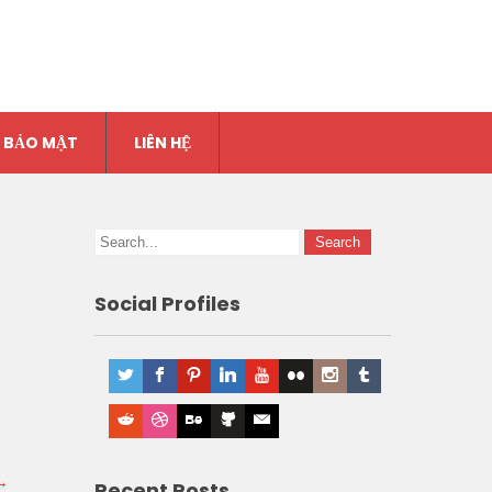
 BẢO MẬT
LIÊN HỆ
Social Profiles
→
Recent Posts