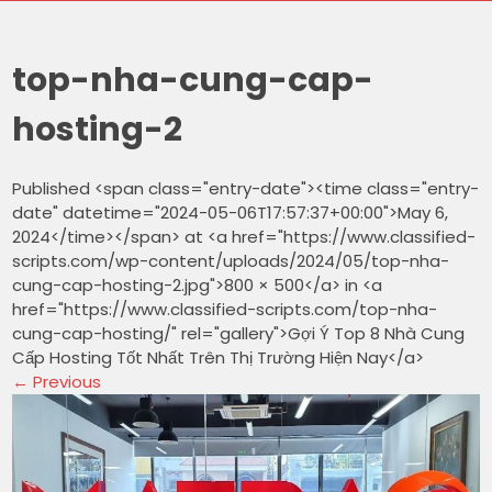
top-nha-cung-cap-
hosting-2
Published <span class="entry-date"><time class="entry-
date" datetime="2024-05-06T17:57:37+00:00">May 6,
2024</time></span> at <a href="https://www.classified-
scripts.com/wp-content/uploads/2024/05/top-nha-
cung-cap-hosting-2.jpg">800 × 500</a> in <a
href="https://www.classified-scripts.com/top-nha-
cung-cap-hosting/" rel="gallery">Gợi Ý Top 8 Nhà Cung
Cấp Hosting Tốt Nhất Trên Thị Trường Hiện Nay</a>
←
Previous