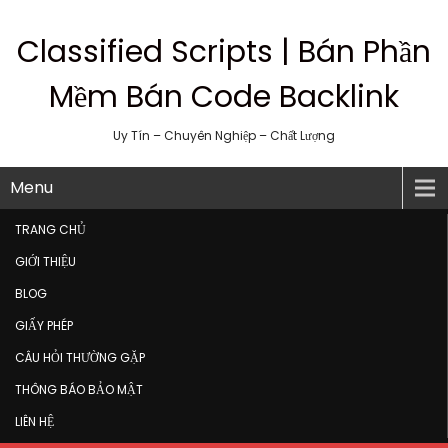
Classified Scripts | Bán Phần
Mềm Bán Code Backlink
Uy Tín – Chuyên Nghiệp – Chất Lượng
Menu
TRANG CHỦ
GIỚI THIỆU
BLOG
GIẤY PHÉP
CÂU HỎI THƯỜNG GẶP
THÔNG BÁO BẢO MẬT
LIÊN HỆ