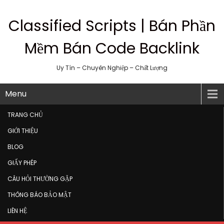
Classified Scripts | Bán Phần
Mềm Bán Code Backlink
Uy Tín – Chuyên Nghiệp – Chất Lượng
Menu
TRANG CHỦ
GIỚI THIỆU
BLOG
GIẤY PHÉP
CÂU HỎI THƯỜNG GẶP
THÔNG BÁO BẢO MẬT
LIÊN HỆ