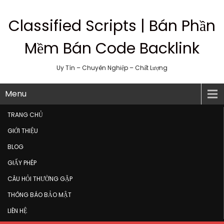
Classified Scripts | Bán Phần
Mềm Bán Code Backlink
Uy Tín – Chuyên Nghiệp – Chất Lượng
Menu
TRANG CHỦ
GIỚI THIỆU
BLOG
GIẤY PHÉP
CÂU HỎI THƯỜNG GẶP
THÔNG BÁO BẢO MẬT
LIÊN HỆ