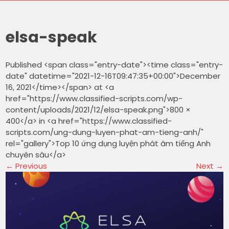
elsa-speak
Published <span class="entry-date"><time class="entry-
date" datetime="2021-12-16T09:47:35+00:00">December
16, 2021</time></span> at <a
href="https://www.classified-scripts.com/wp-
content/uploads/2021/12/elsa-speak.png">800 ×
400</a> in <a href="https://www.classified-
scripts.com/ung-dung-luyen-phat-am-tieng-anh/"
rel="gallery">Top 10 ứng dụng luyện phát âm tiếng Anh
chuyên sâu</a>
←
Previous
Next
→