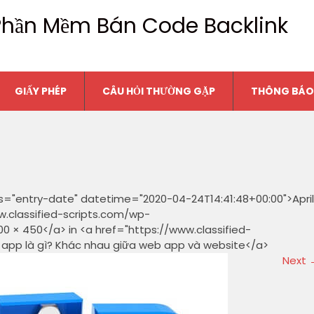
n Phần Mềm Bán Code Backlink
GIẤY PHÉP
CÂU HỎI THƯỜNG GẶP
THÔNG BÁO
s="entry-date" datetime="2020-04-24T14:41:48+00:00">April
w.classified-scripts.com/wp-
0 × 450</a> in <a href="https://www.classified-
 app là gì? Khác nhau giữa web app và website</a>
Next