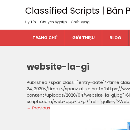
Classified Scripts | Bá
Uy Tín – Chuyên Nghiệp – Chất Lượng
TRANG CHỦ
GIỚI THIỆU
BLOG
website-la-gi
Published <span class="entry-date"><time clas
24, 2020</time></span> at <a href="https://ww
content/uploads/2020/04/website-la-gi.jpg">60
scripts.com/web-app-la-gi/" rel="gallery">Web
←
Previous