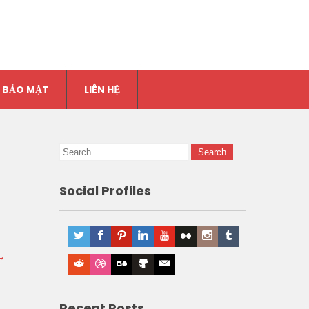
 BẢO MẬT
LIÊN HỆ
Social Profiles
→
Recent Posts