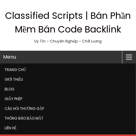
Classified Scripts | Bán Phần
Mềm Bán Code Backlink
Uy Tín – Chuyên Nghiệp – Chất Lượng
Menu
TRANG CHỦ
GIỚI THIỆU
BLOG
GIẤY PHÉP
CÂU HỎI THƯỜNG GẶP
THÔNG BÁO BẢO MẬT
LIÊN HỆ