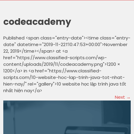
codeacademy
Published <span class="entry-date"><time class="entry-
date" datetime="2019-11-22T10:47:53+00:00">November
22, 2019</time></span> at <a
href="https://www.classified-scripts.com/wp-
content/uploads/2019/11/codeacademy.png">1200 ×
1200</a> in <a href="https://www.classified-
scripts.com/10-website-hoc-lap-trinh-java-tot-nhat-
hien-nay/" rel="gallery">10 website học lập trình java tốt
nhất hiện nay</a>
Next
→