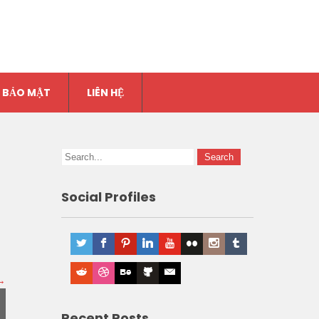
 BẢO MẬT
LIÊN HỆ
Social Profiles
→
Recent Posts