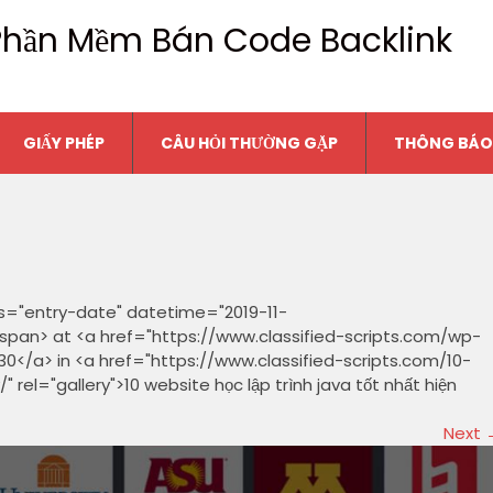
n Phần Mềm Bán Code Backlink
GIẤY PHÉP
CÂU HỎI THƯỜNG GẶP
THÔNG BÁO
s="entry-date" datetime="2019-11-
span> at <a href="https://www.classified-scripts.com/wp-
30</a> in <a href="https://www.classified-scripts.com/10-
el="gallery">10 website học lập trình java tốt nhất hiện
Next