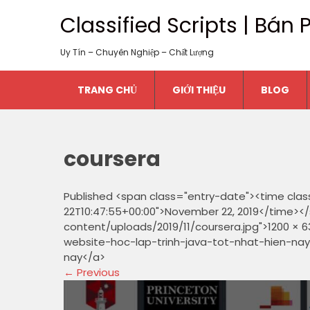
Classified Scripts | Bá
Uy Tín – Chuyên Nghiệp – Chất Lượng
TRANG CHỦ
GIỚI THIỆU
BLOG
coursera
Published <span class="entry-date"><time clas
22T10:47:55+00:00">November 22, 2019</time></
content/uploads/2019/11/coursera.jpg">1200 × 6
website-hoc-lap-trinh-java-tot-nhat-hien-nay/" r
nay</a>
←
Previous