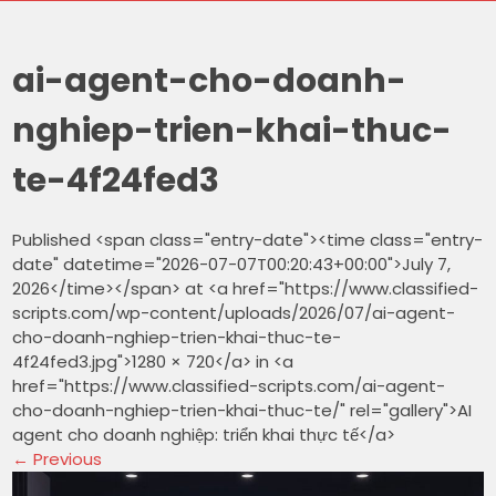
ai-agent-cho-doanh-
nghiep-trien-khai-thuc-
te-4f24fed3
Published <span class="entry-date"><time class="entry-
date" datetime="2026-07-07T00:20:43+00:00">July 7,
2026</time></span> at <a href="https://www.classified-
scripts.com/wp-content/uploads/2026/07/ai-agent-
cho-doanh-nghiep-trien-khai-thuc-te-
4f24fed3.jpg">1280 × 720</a> in <a
href="https://www.classified-scripts.com/ai-agent-
cho-doanh-nghiep-trien-khai-thuc-te/" rel="gallery">AI
agent cho doanh nghiệp: triển khai thực tế</a>
←
Previous