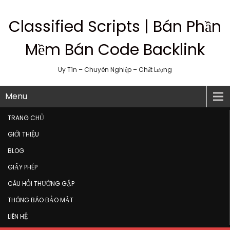
Classified Scripts | Bán Phần
Mềm Bán Code Backlink
Uy Tín – Chuyên Nghiệp – Chất Lượng
Menu
TRANG CHỦ
GIỚI THIỆU
BLOG
GIẤY PHÉP
CÂU HỎI THƯỜNG GẶP
THÔNG BÁO BẢO MẬT
LIÊN HỆ