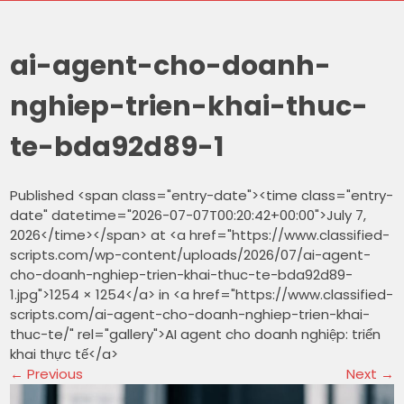
ai-agent-cho-doanh-
nghiep-trien-khai-thuc-
te-bda92d89-1
Published <span class="entry-date"><time class="entry-
date" datetime="2026-07-07T00:20:42+00:00">July 7,
2026</time></span> at <a href="https://www.classified-
scripts.com/wp-content/uploads/2026/07/ai-agent-
cho-doanh-nghiep-trien-khai-thuc-te-bda92d89-
1.jpg">1254 × 1254</a> in <a href="https://www.classified-
scripts.com/ai-agent-cho-doanh-nghiep-trien-khai-
thuc-te/" rel="gallery">AI agent cho doanh nghiệp: triển
khai thực tế</a>
←
Previous
Next
→