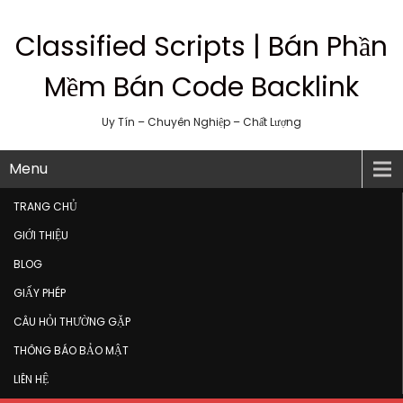
Classified Scripts | Bán Phần
Mềm Bán Code Backlink
Uy Tín – Chuyên Nghiệp – Chất Lượng
Menu
TRANG CHỦ
GIỚI THIỆU
BLOG
GIẤY PHÉP
CÂU HỎI THƯỜNG GẶP
THÔNG BÁO BẢO MẬT
LIÊN HỆ