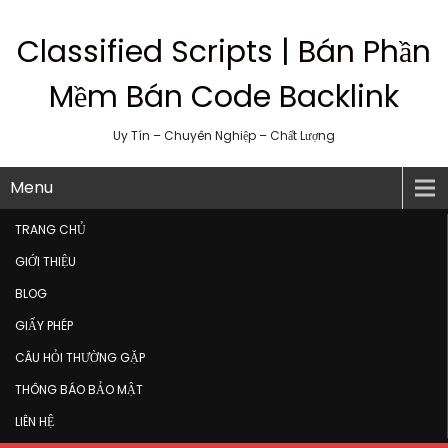
Classified Scripts | Bán Phần
Mềm Bán Code Backlink
Uy Tín – Chuyên Nghiệp – Chất Lượng
Menu
TRANG CHỦ
GIỚI THIỆU
BLOG
GIẤY PHÉP
CÂU HỎI THƯỜNG GẶP
THÔNG BÁO BẢO MẬT
LIÊN HỆ