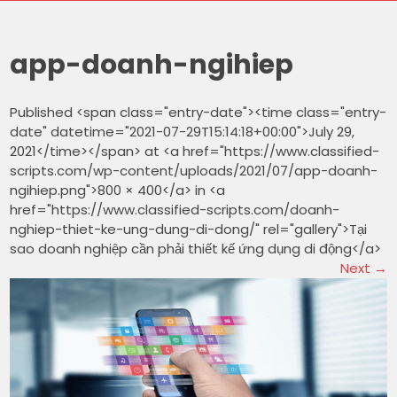
app-doanh-ngihiep
Published <span class="entry-date"><time class="entry-
date" datetime="2021-07-29T15:14:18+00:00">July 29,
2021</time></span> at <a href="https://www.classified-
scripts.com/wp-content/uploads/2021/07/app-doanh-
ngihiep.png">800 × 400</a> in <a
href="https://www.classified-scripts.com/doanh-
nghiep-thiet-ke-ung-dung-di-dong/" rel="gallery">Tại
sao doanh nghiệp cần phải thiết kế ứng dụng di động</a>
Next
→