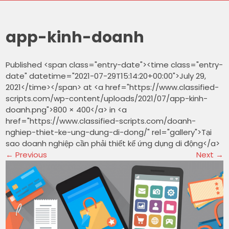
app-kinh-doanh
Published <span class="entry-date"><time class="entry-
date" datetime="2021-07-29T15:14:20+00:00">July 29,
2021</time></span> at <a href="https://www.classified-
scripts.com/wp-content/uploads/2021/07/app-kinh-
doanh.png">800 × 400</a> in <a
href="https://www.classified-scripts.com/doanh-
nghiep-thiet-ke-ung-dung-di-dong/" rel="gallery">Tại
sao doanh nghiệp cần phải thiết kế ứng dụng di động</a>
←
Previous
Next
→