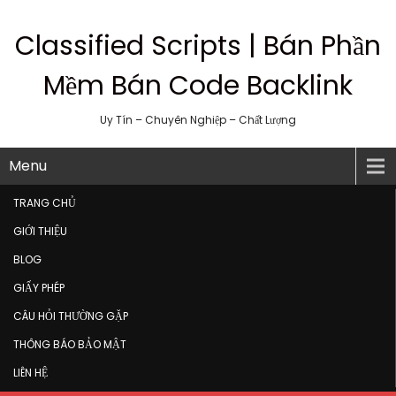
Classified Scripts | Bán Phần
Mềm Bán Code Backlink
Uy Tín – Chuyên Nghiệp – Chất Lượng
Menu
TRANG CHỦ
GIỚI THIỆU
BLOG
GIẤY PHÉP
CÂU HỎI THƯỜNG GẶP
THÔNG BÁO BẢO MẬT
LIÊN HỆ