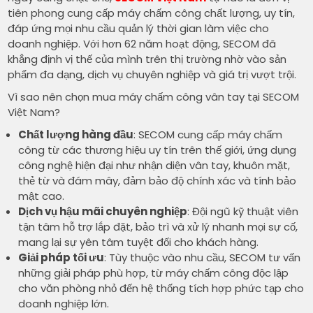
tiên phong cung cấp máy chấm công chất lượng, uy tín,
đáp ứng mọi nhu cầu quản lý thời gian làm việc cho
doanh nghiệp. Với hơn 62 năm hoạt động, SECOM đã
khẳng định vị thế của mình trên thị trường nhờ vào sản
phẩm đa dạng, dịch vụ chuyên nghiệp và giá trị vượt trội.
Vì sao nên chọn mua máy chấm công vân tay tại SECOM
Việt Nam?
Chất lượng hàng đầu
: SECOM cung cấp máy chấm
công từ các thương hiệu uy tín trên thế giới, ứng dụng
công nghệ hiện đại như nhận diện vân tay, khuôn mặt,
thẻ từ và đám mây, đảm bảo độ chính xác và tính bảo
mật cao.
Dịch vụ hậu mãi chuyên nghiệp
: Đội ngũ kỹ thuật viên
tận tâm hỗ trợ lắp đặt, bảo trì và xử lý nhanh mọi sự cố,
mang lại sự yên tâm tuyệt đối cho khách hàng.
Giải pháp tối ưu
: Tùy thuộc vào nhu cầu, SECOM tư vấn
những giải pháp phù hợp, từ máy chấm công độc lập
cho văn phòng nhỏ đến hệ thống tích hợp phức tạp cho
doanh nghiệp lớn.