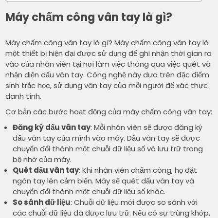
Máy chấm công vân tay là gì?
Máy chấm công vân tay là gì? Máy chấm công vân tay là
một thiết bị hiện đại được sử dụng để ghi nhận thời gian ra
vào của nhân viên tại nơi làm việc thông qua việc quét và
nhận diện dấu vân tay. Công nghệ này dựa trên đặc điểm
sinh trắc học, sử dụng vân tay của mỗi người để xác thực
danh tính.
Cơ bản các bước hoạt động của máy chấm công vân tay:
Đăng ký dấu vân tay
: Mỗi nhân viên sẽ được đăng ký
dấu vân tay của mình vào máy. Dấu vân tay sẽ được
chuyển đổi thành một chuỗi dữ liệu số và lưu trữ trong
bộ nhớ của máy.
Quét dấu vân tay
: Khi nhân viên chấm công, họ đặt
ngón tay lên cảm biến. Máy sẽ quét dấu vân tay và
chuyển đổi thành một chuỗi dữ liệu số khác.
So sánh dữ liệu
: Chuỗi dữ liệu mới được so sánh với
các chuỗi dữ liệu đã được lưu trữ. Nếu có sự trùng khớp,