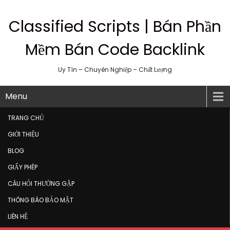
Classified Scripts | Bán Phần
Mềm Bán Code Backlink
Uy Tín – Chuyên Nghiệp – Chất Lượng
Menu
TRANG CHỦ
GIỚI THIỆU
BLOG
GIẤY PHÉP
CÂU HỎI THƯỜNG GẶP
THÔNG BÁO BẢO MẬT
LIÊN HỆ