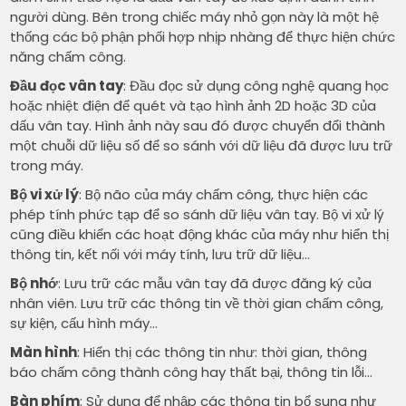
người dùng. Bên trong chiếc máy nhỏ gọn này là một hệ
thống các bộ phận phối hợp nhịp nhàng để thực hiện chức
năng chấm công.
Đầu đọc vân tay
: Đầu đọc sử dụng công nghệ quang học
hoặc nhiệt điện để quét và tạo hình ảnh 2D hoặc 3D của
dấu vân tay. Hình ảnh này sau đó được chuyển đổi thành
một chuỗi dữ liệu số để so sánh với dữ liệu đã được lưu trữ
trong máy.
Bộ vi xử lý
: Bộ não của máy chấm công, thực hiện các
phép tính phức tạp để so sánh dữ liệu vân tay. Bộ vi xử lý
cũng điều khiển các hoạt động khác của máy như hiển thị
thông tin, kết nối với máy tính, lưu trữ dữ liệu…
Bộ nhớ
: Lưu trữ các mẫu vân tay đã được đăng ký của
nhân viên. Lưu trữ các thông tin về thời gian chấm công,
sự kiện, cấu hình máy…
Màn hình
: Hiển thị các thông tin như: thời gian, thông
báo chấm công thành công hay thất bại, thông tin lỗi…
Bàn phím
: Sử dụng để nhập các thông tin bổ sung như