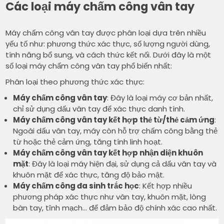
Các loại máy chấm công vân tay
Máy chấm công vân tay được phân loại dựa trên nhiều
yếu tố như: phương thức xác thực, số lượng người dùng,
tính năng bổ sung, và cách thức kết nối. Dưới đây là một
số loại máy chấm công vân tay phổ biến nhất:
Phân loại theo phương thức xác thực:
Máy chấm công vân tay
: Đây là loại máy cơ bản nhất,
chỉ sử dụng dấu vân tay để xác thực danh tính.
Máy chấm công vân tay kết hợp thẻ từ/thẻ cảm ứng
:
Ngoài dấu vân tay, máy còn hỗ trợ chấm công bằng thẻ
từ hoặc thẻ cảm ứng, tăng tính linh hoạt.
Máy chấm công vân tay kết hợp nhận diện khuôn
mặt
: Đây là loại máy hiện đại, sử dụng cả dấu vân tay và
khuôn mặt để xác thực, tăng độ bảo mật.
Máy chấm công đa sinh trắc học
: Kết hợp nhiều
phương pháp xác thực như vân tay, khuôn mặt, lòng
bàn tay, tĩnh mạch… để đảm bảo độ chính xác cao nhất.