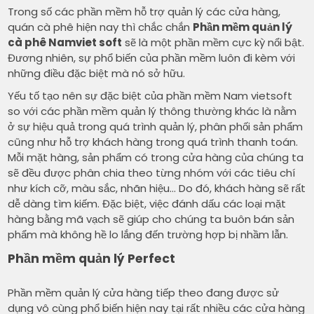
Trong số các phần mềm hỗ trợ quản lý các cửa hàng,
quán cà phê hiện nay thì chắc chắn
Phần mềm quản lý
cà phê Namviet soft
sẽ là một phần mềm cực kỳ nổi bật.
Đương nhiên, sự phổ biến của phần mềm luôn đi kèm với
những điều đặc biệt mà nó sở hữu.
Yếu tố tạo nên sự đặc biệt của phần mềm Nam vietsoft
so với các phần mềm quản lý thông thường khác là nằm
ở sự hiệu quả trong quá trình quản lý, phân phối sản phẩm
cũng như hỗ trợ khách hàng trong quá trình thanh toán.
Mỗi mặt hàng, sản phẩm có trong cửa hàng của chúng ta
sẽ đều được phân chia theo từng nhóm với các tiêu chí
như kích cỡ, màu sắc, nhãn hiệu… Do đó, khách hàng sẽ rất
dễ dàng tìm kiếm. Đặc biệt, việc đánh dấu các loại mặt
hàng bằng mã vạch sẽ giúp cho chúng ta buôn bán sản
phẩm mà không hề lo lắng đến trường hợp bị nhầm lẫn.
Phần mềm quản lý Perfect
Phần mềm quản lý cửa hàng tiếp theo đang được sử
dụng vô cùng phổ biến hiện nay tại rất nhiều các cửa hàng