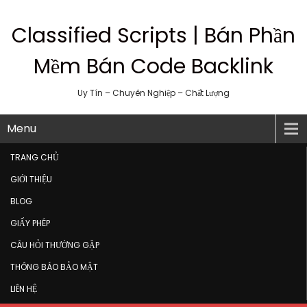
Classified Scripts | Bán Phần
Mềm Bán Code Backlink
Uy Tín – Chuyên Nghiệp – Chất Lượng
Menu
TRANG CHỦ
GIỚI THIỆU
BLOG
GIẤY PHÉP
CÂU HỎI THƯỜNG GẶP
THÔNG BÁO BẢO MẬT
LIÊN HỆ