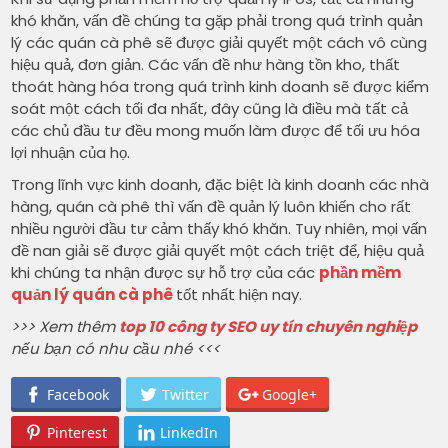
khó khăn, vấn đề chúng ta gặp phải trong quá trình quản
lý các quán cà phê sẽ được giải quyết một cách vô cùng
hiệu quả, đơn giản. Các vấn đề như hàng tồn kho, thất
thoát hàng hóa trong quá trình kinh doanh sẽ được kiểm
soát một cách tối đa nhất, đây cũng là điều mà tất cả
các chủ đầu tư đều mong muốn làm được để tối ưu hóa
lợi nhuận của họ.
Trong lĩnh vực kinh doanh, đặc biệt là kinh doanh các nhà
hàng, quán cà phê thì vấn đề quản lý luôn khiến cho rất
nhiều người đầu tư cảm thấy khó khăn. Tuy nhiên, mọi vấn
đề nan giải sẽ được giải quyết một cách triệt để, hiệu quả
khi chúng ta nhận được sự hỗ trợ của các
phần mềm
quản lý quán cà phê
tốt nhất hiện nay.
>>> Xem thêm
top 10 công ty SEO uy tín chuyên nghiệp
nếu bạn có nhu cầu nhé <<<
Facebook
Twitter
Google+
Pinterest
LinkedIn