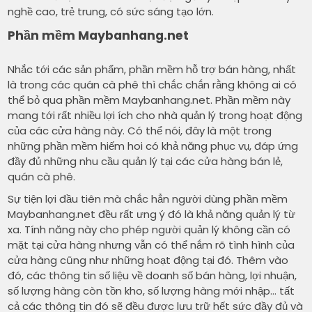
nghề cao, trẻ trung, có sức sáng tạo lớn.
Phần mềm Maybanhang.net
Nhắc tới các sản phẩm, phần mềm hỗ trợ bán hàng, nhất
là trong các quán cà phê thì chắc chắn rằng không ai có
thể bỏ qua phần mềm Maybanhang.net. Phần mềm này
mang tới rất nhiều lợi ích cho nhà quản lý trong hoạt động
của các cửa hàng này. Có thể nói, đây là một trong
những phần mềm hiếm hoi có khả năng phục vụ, đáp ứng
đầy đủ những nhu cầu quản lý tại các cửa hàng bán lẻ,
quán cà phê.
Sự tiện lợi đầu tiên mà chắc hẳn người dùng phần mềm
Maybanhang.net đều rất ưng ý đó là khả năng quản lý từ
xa. Tính năng này cho phép người quản lý không cần có
mặt tại cửa hàng nhưng vẫn có thể nắm rõ tình hình của
cửa hàng cũng như những hoạt động tại đó. Thêm vào
đó, các thông tin số liệu về doanh số bán hàng, lợi nhuận,
số lượng hàng còn tồn kho, số lượng hàng mới nhập… tất
cả các thông tin đó sẽ đều được lưu trữ hết sức đầy đủ và