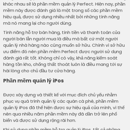
khác nhau sẽ là phần mềm quản lý Perfect. Hiện nay, phần
mềm này được đánh giá là một trong số các phần mềm
hiệu quả, được sử dụng nhiều nhất bởi những tính năng
mà nó mang lại cho người dùng.
Tính năng hỗ trợ bán hàng, tính tiền và thanh toán của
người bán lẫn người mua là điều mà bất cứ một người
quản lý nhà hàng nào cũng muốn sở hữu. Chính vì sở hữu
ưu điểm đó nên phần mềm Perfect được người sử dụng
đánh giá rất tốt. Không chỉ có vậy, khả năng kiểm soát
hàng tồn kho, chống thất thoát luôn là điều mang tới sự
hài lòng cho chủ đầu tư cửa hàng.
Phần mềm quản lý iPos
Được xây dựng và thiết kế với mục đích chủ yếu nhằm
phục vụ quá trình quản lý các quán cà phê, phần mềm
quản lý iPos đã thể hiện được sự hiệu quả của mình, vì thế
nên qua nhiều năm phần mềm này đã dần trở lên phổ
biến và được sử dụng rộng rãi hơn.
Khi sử dụng phần mềm hỗ trợ quản lý iPos, tất cả những