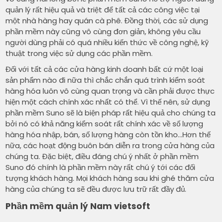
quản lý rất hiệu quả và triệt để tất cả các công việc tại
một nhà hàng hay quán cà phê. Đồng thời, các sử dụng
phần mềm này cũng vô cùng đơn giản, không yêu cầu
người dùng phải có quá nhiều kiến thức về công nghệ, kỹ
thuật trong việc sử dụng các phần mềm.
Đối với tất cả các cửa hàng kinh doanh bất cứ một loại
sản phẩm nào đi nữa thì chắc chắn quá trình kiểm soát
hàng hóa luôn vô cùng quan trọng và cần phải được thực
hiện một cách chính xác nhất có thể. Vì thế nên, sử dụng
phần mềm Suno sẽ là biện pháp rất hiệu quả cho chúng ta
bởi nó có khả năng kiểm soát rất chính xác về số lượng
hàng hóa nhập, bán, số lượng hàng còn tồn kho…Hơn thế
nữa, các hoạt động buôn bán diễn ra trong cửa hàng của
chúng ta. Đặc biệt, điều đáng chú ý nhất ở phần mềm
Suno đó chính là phần mềm này rất chú ý tới các đối
tượng khách hàng. Mọi khách hàng sau khi ghé thăm cửa
hàng của chúng ta sẽ đều được lưu trữ rất đầy đủ.
Phần mềm quản lý Nam vietsoft