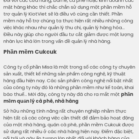
Đối với các cửa hàng, bán lẻ, cà phê hoặc kinh doanh các
mặt hàng khác thì chắc chắn sử dụng một phần mềm hỗ
trợ quản lý KiotViet sẽ là điều vô cùng cần thiết. Phần
mềm này hỗ trợ chúng ta thực hiện rất nhiều những công
việc khác nhau như quản lý thu chi, quản lý hàng hóa…
Điều này giúp cho người đầu tư cắt giảm được một lượng
nhân lực khá lớn trong vấn đề quản lý nhà hàng.
Phần mềm Cukcuk
Công ty cổ phần Misa là một trong số các công ty chuyên
sản xuất, thiết kế những sản phẩm công nghệ, kỹ thuật
hàng đầu hiện nay. Các sản phẩm công nghệ nổi bật nhất
của công ty này đó là những phần mềm như kế toán, khai
báo thuế… Mới đây, công ty này đã cho ra mắt một
phần
mềm quản lý cà phê, nhà hàng
Sở hữu những tính năng rất chuyên nghiệp nhằm thực
hiện tất cả các công việc cần thiết để đảm bảo hoạt động
của một nhà hàng, quán cà phê, phần mềm Cukcuk được
sử dụng rất nhiều ở các nhà hàng hiện nay. Điểm đặc biệt,
nổi trội và gây ấn tượng lớn nhất đối với khách hàng của