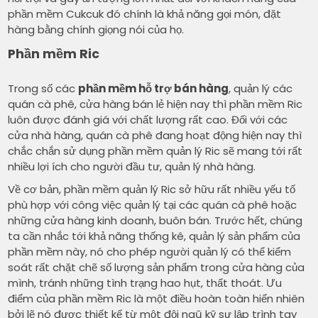
phần mềm Cukcuk đó chính là khả năng gọi món, đặt
hàng bằng chính giọng nói của họ.
Phần mềm Ric
Trong số các
phần mềm hỗ trợ bán hàng
, quản lý các
quán cà phê, cửa hàng bán lẻ hiện nay thì phần mềm Ric
luôn được đánh giá với chất lượng rất cao. Đối với các
cửa nhà hàng, quán cà phê đang hoạt động hiện nay thì
chắc chắn sử dụng phần mềm quản lý Ric sẽ mang tới rất
nhiều lợi ích cho người đầu tư, quản lý nhà hàng.
Về cơ bản, phần mềm quản lý Ric sở hữu rất nhiều yếu tố
phù hợp với công việc quản lý tại các quán cà phê hoặc
những cửa hàng kinh doanh, buôn bán. Trước hết, chúng
ta cần nhắc tới khả năng thống kê, quản lý sản phẩm của
phần mềm này, nó cho phép người quản lý có thể kiểm
soát rất chặt chẽ số lượng sản phẩm trong cửa hàng của
mình, tránh những tình trạng hao hụt, thất thoát. Ưu
điểm của phần mềm Ric là một điều hoàn toàn hiển nhiên
bởi lẽ nó được thiết kế từ một đội ngũ kỹ sư lập trình tay