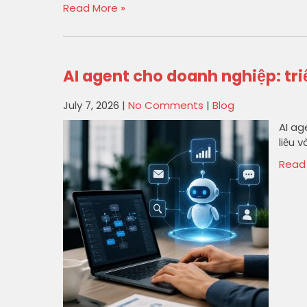
Read More »
AI agent cho doanh nghiệp: tri
July 7, 2026
|
No Comments
|
Blog
AI ag
liệu 
Read