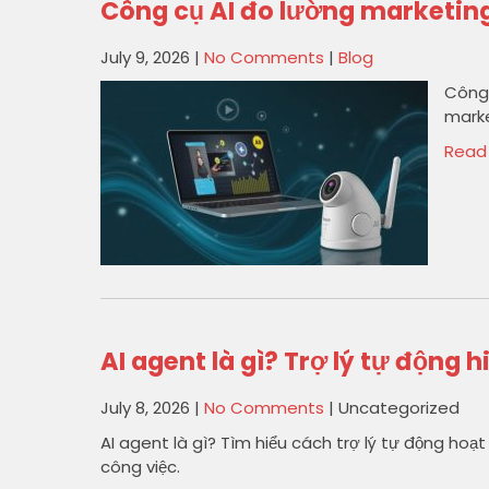
Công cụ AI đo lường marketin
July 9, 2026
|
No Comments
|
Blog
Công 
marke
Read
AI agent là gì? Trợ lý tự động h
July 8, 2026
|
No Comments
| Uncategorized
AI agent là gì? Tìm hiểu cách trợ lý tự động ho
công việc.