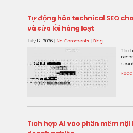
Tự động hóa technical SEO cho
và sửa lỗi hàng loạt
July 12, 2026
|
No Comments
|
Blog
Tìm h
techn
nhanh
Read
Tích hợp AI vào phần mềm nội 