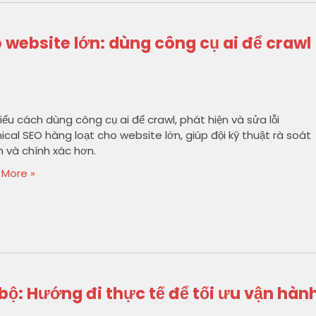
 website lớn: dùng công cụ ai để crawl
iểu cách dùng công cụ ai để crawl, phát hiện và sửa lỗi
ical SEO hàng loạt cho website lớn, giúp đội kỹ thuật rà soát
 và chính xác hơn.
 More »
bộ: Hướng đi thực tế để tối ưu vận hàn