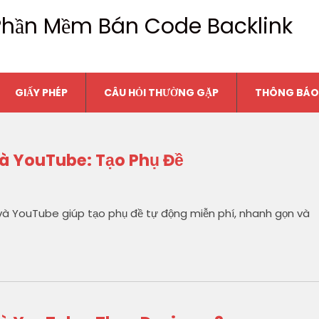
n Phần Mềm Bán Code Backlink
GIẤY PHÉP
CÂU HỎI THƯỜNG GẶP
THÔNG BÁO
Và YouTube: Tạo Phụ Đề
o và YouTube giúp tạo phụ đề tự động miễn phí, nhanh gọn và