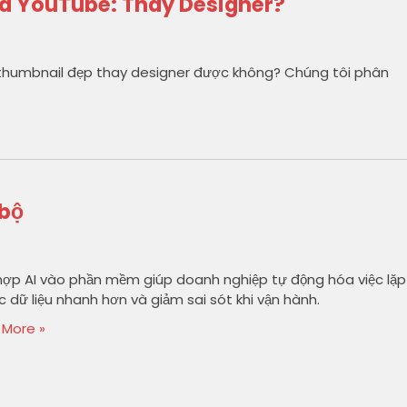
Và YouTube: Thay Designer?
 thumbnail đẹp thay designer được không? Chúng tôi phân
 bộ
hợp AI vào phần mềm giúp doanh nghiệp tự động hóa việc lặp
đọc dữ liệu nhanh hơn và giảm sai sót khi vận hành.
 More »