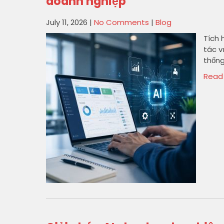
doanh nghiệp
July 11, 2026
|
No Comments
|
Blog
Tích 
tác v
thống
Read