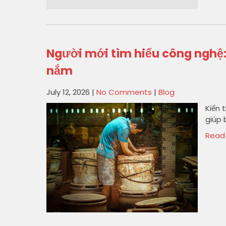
Người mới tìm hiểu công nghệ
nắm
July 12, 2026
|
No Comments
|
Blog
Kiến 
giúp 
Read